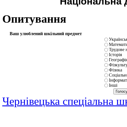
Національна д
Опитування
Ваш улюблений шкільний предмет
Українськ
Математ
Трудове 
Історія
Географі
Фізкульт
Фізика
Соціальн
Інформат
Інші
Чернівецька спеціальна 