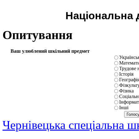
Національна д
Опитування
Ваш улюблений шкільний предмет
Українськ
Математ
Трудове 
Історія
Географі
Фізкульт
Фізика
Соціальн
Інформат
Інші
Чернівецька спеціальна 