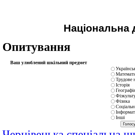
Національна д
Опитування
Ваш улюблений шкільний предмет
Українськ
Математ
Трудове 
Історія
Географі
Фізкульт
Фізика
Соціальн
Інформат
Інші
Чернівецька спеціальна 