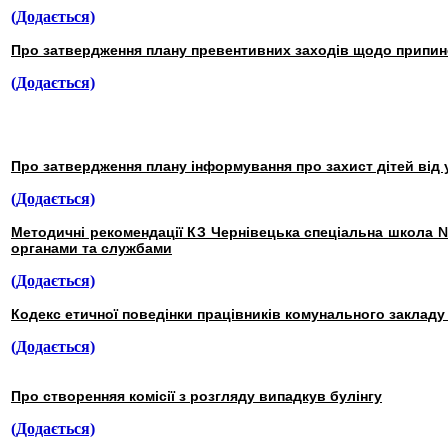
(Додається)
Про затвердження плану превентивних заходів щодо припине
(Додається)
Про затвердження плану інформування про захист дітей від у
(Додається)
Методичні рекомендації КЗ Чернівецька спеціальна школа №
органами та службами
(Додається)
Кодекс етичної поведінки працівників комунального заклад
(Додається)
Про створенняя комісії з розгляду випадкув булінгу
(Додається)