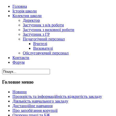
Головна
Історія школи
Колектив школи
Директор
Заступник з н/в роботи
Заступник з виховної роботи
Заступник з ГР
Педагогічний персонал
Вчителі
Вихователі
Обслуговуючий персонал
Контакти
Форум
Головне меню
Новини
Прозорість та інформаційність відкритість закладу
Діяльність навчального закладу
Дистанційне навчання
Про запобігання корупції
Охорона праці та БЖ