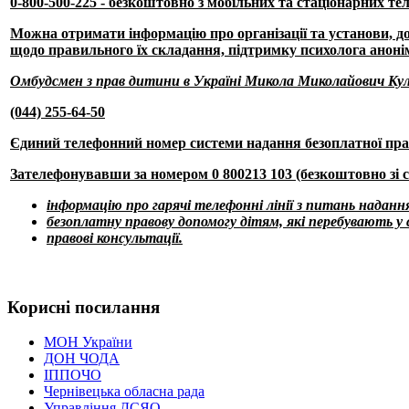
0-800-500-225
-
безкоштовно з мобільних та стаціонарних те
Можна отримати інформацію про організації та установи, до 
щодо правильного їх складання, підтримку психолога анонім
Омбудсмен з прав дитини в Україні Микола Миколайович Кул
(044) 255-64-50
Єдиний телефонний номер системи надання безоплатної пра
Зателефонувавши зa номером
0 800213 103
(безкоштовно зі 
інформацію про гарячі телефонні лінії з питань надан
безоплатну правову допомогу дітям, які перебувають 
правові консультації
.
Корисні посилання
МОН України
ДОН ЧОДА
ІППОЧО
Чернівецька обласна рада
Управління ДСЯО