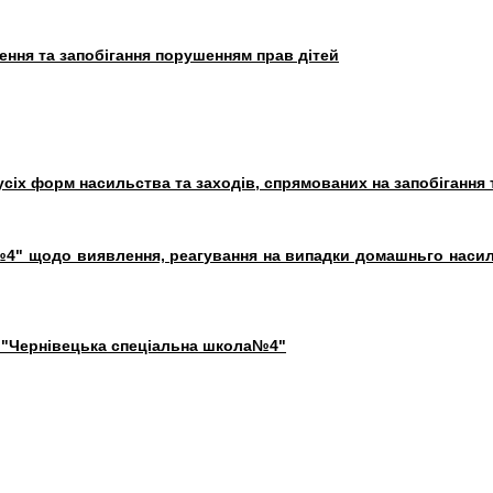
ння та запобігання порушенням прав дітей
сіх форм насильства та заходів, спрямованих на запобігання т
4" щодо виявлення, реагування на випадки домашньго насильст
у "Чернівецька спеціальна школа№4"