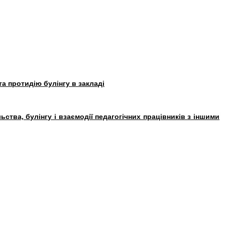
а протидію булінгу в закладі
ва, булінгу і взаємодії педагогічних працівників з іншими