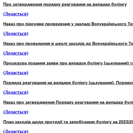
Про затвердження порядку реагування на випадки булінгу
(Додається)
Наказ про підсумки проведення у закладі Всеукраїнського Ти
(Додається)
Наказ про проведення в школі заходів до Всеукраїнського Ти
(Додається)
Процедура подання заяви про випадок булінгу (цькування) т
(Додається)
Порядок реагування на випадки булінгу (цькування), Порядо
(Додається)
Наказ про затвердження Порядку реагування на випадки булі
(Додається)
План заходів щодо протидії та запобіганню булінгу на 2023/20
(Додається)