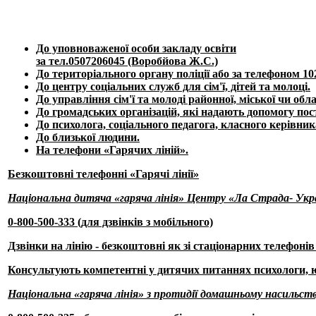
До уповноваженої особи закладу освіти
за тел.0507206045 (Воробйова Ж.С.)
До територіального органу поліції або за телефоном 10
До центру соціальних служб для сім'ї, дітей та молоці.
До управління сім'ї та молоді районної, міської чи обл
До громадських організацій, які надають допомогу по
До психолога, соціального педагога, класного керівни
До близької людини.
На телефони «Гарячих ліній».
Безкоштовні телефонні «Гарячі лінії»
Національна дитяча «гаряча лінія» Центру «Ла Страда- Укр
0-800-500-333
(для дзвінків з мобільного)
Дзвінки на лінію - безкоштовні як зі стаціонарних телефонів 
Консультують компетентні у дитячих питаннях психологи, ю
Національна «гаряча лінія» з протидії домашньому насильству