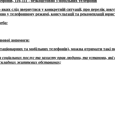
лефонів,
116-111 -
безкоштовно з мобільних телефонів
яких слід звернутися у конкретній ситуації, про перелік доку
но у телефонному режимі, консультації та рекомендації юрист
еба:
вової допомоги:
стаціонарних та мобільних телефонів), можна отримати такі п
ня соціальних послуг та захисту прав людини, та установи, як
у складних життєвих обставинах;