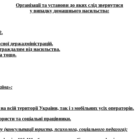
Організації та установи до яких слід звернутися
у випадку домашнього насильства:
2.
асної держадміністрацій.
страждалим від насильства.
ка тощо.
аїна»:
на всій території України, так і з мобільних усіх операторів.
ристи та соціальні працівники.
 (консультації юриста, психолога, соціального педагога):