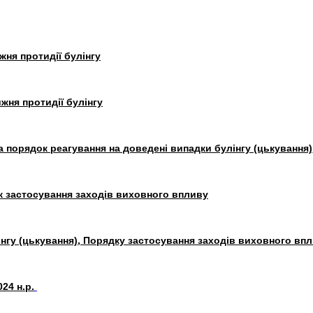
жня протидії булінгу
жня протидії булінгу
а порядок реагування на доведені випадки булінгу (цькування)
к застосування заходів виховного впливу
нгу (цькування),
Порядку застосування заходів виховного вп
24 н.р.