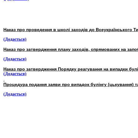
Наказ про проведення в школі заходів до Всеукраїнського Ти
(Додається)
Наказ про затвердження плану заходів
,
спрямованих на запо
(Додається)
Наказ про затвердження Порядку реагування на випадки булі
(Додається)
Процедура подання заяви про випадок булінгу (цькування) т
(Додається)