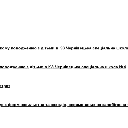
окому поводженню з дітьми в КЗ Чернівецька спеціальна шко
у поводженню з дітьми в КЗ Чернівецька спеціальна школа №4
втрат
сіх форм насильства та заходів, спрямованих на запобігання 