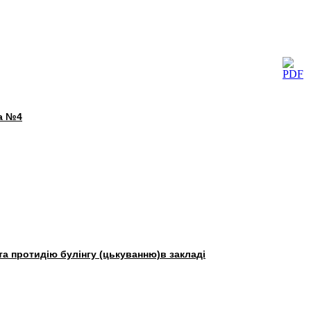
ла №4
та протидію булінгу (цькуванню)в закладі