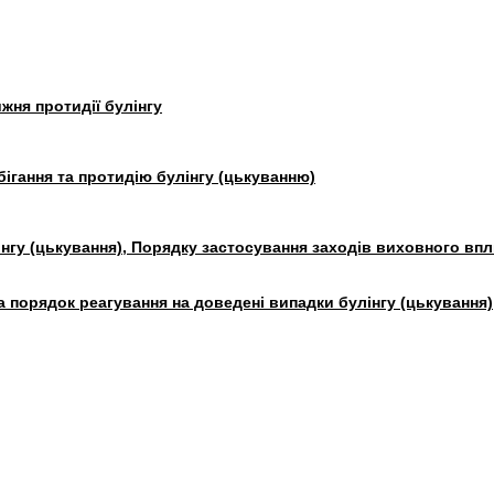
жня протидії булінгу
бігання
та протидію булінгу (цькуванню)
нгу (цькування), Порядку застосування заходів виховного вп
а порядок реагування на доведені випадки булінгу (цькування)