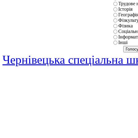
Трудове 
Історія
Географі
Фізкульт
Фізика
Соціальн
Інформат
Інші
Чернівецька спеціальна 