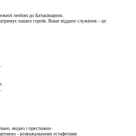
межної любові до Батьківщини.
підтримує наших героїв. Ваше віддане служіння – це
.
л
.
.
ально, модно і престижно
спортивно - розважальними естафетами