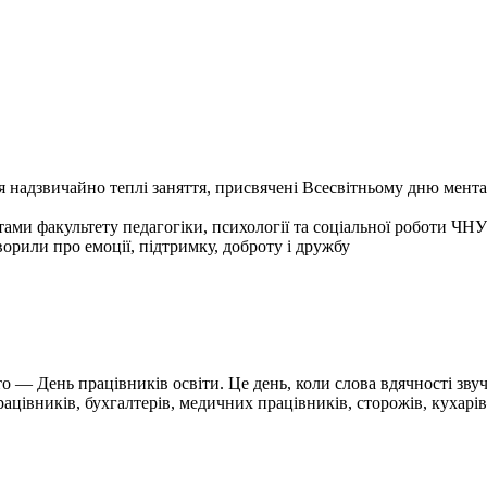
я надзвичайно теплі заняття, присвячені Всесвітньому дню мента
ми факультету педагогіки, психології та соціальної роботи ЧНУ
орили про емоції, підтримку, доброту і дружбу
о — День працівників освіти. Це день, коли слова вдячності зву
 працівників, бухгалтерів, медичних працівників, сторожів, куха