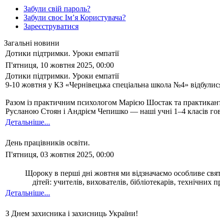
Забули свій пароль?
Забули своє Ім’я Користувача?
Зареєструватися
Загальні новини
Дотики підтримки. Уроки емпатії
П'ятниця, 10 жовтня 2025, 00:00
Дотики підтримки. Уроки емпатії
9-10 жовтня у КЗ «Чернівецька спеціальна школа №4» відбулис
Разом із практичним психологом Марією Шостак та практиканта
Русланою Стоян і Андрієм Чепишко — наші учні 1–4 класів гов
Детальніше...
День працівників освіти.
П'ятниця, 03 жовтня 2025, 00:00
Щороку в перші дні жовтня ми відзначаємо особливе свят
дітей: учителів, вихователів, бібліотекарів, технічних
Детальніше...
З Днем захисника і захисниць України!