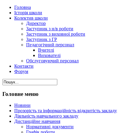
Головна
Історія школи
Колектив школи
Директор
Заступник з н/в роботи
Заступник з виховної роботи
Заступник з ГР
Педагогічний персонал
Вчителі
Вихователі
Обслуговуючий персонал
Контакти
Форум
Головне меню
Новини
Прозорість та інформаційність відкритість закладу
Діяльність навчального закладу
Дистанційне навчання
Нормативні документи
Графік роботи