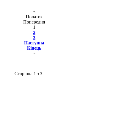
«
Початок
Попередня
1
2
3
Наступна
Кінець
»
Сторінка 1 з 3