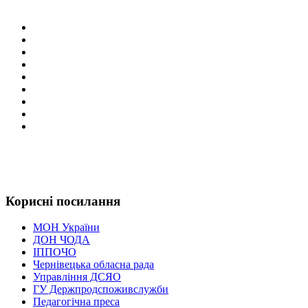
Корисні посилання
МОН України
ДОН ЧОДА
ІППОЧО
Чернівецька обласна рада
Управління ДСЯО
ГУ Держпродспоживслужби
Педагогічна преса