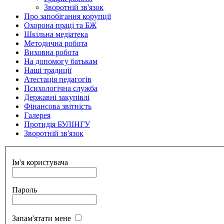
Зворотній зв'язок
Про запобігання корупції
Охорона праці та БЖ
Шкільна медіатека
Методична робота
Виховна робота
На допомогу батькам
Наші традиції
Атестація педагогів
Психологічна служба
Державні закупівлі
Фінансова звітність
Галерея
Протидія БУЛІНГУ
Зворотній зв'язок
Ім'я користувача
Пароль
Запам'ятати мене