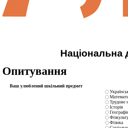
Національна д
Опитування
Ваш улюблений шкільний предмет
Українськ
Математ
Трудове 
Історія
Географі
Фізкульт
Фізика
Соціальн